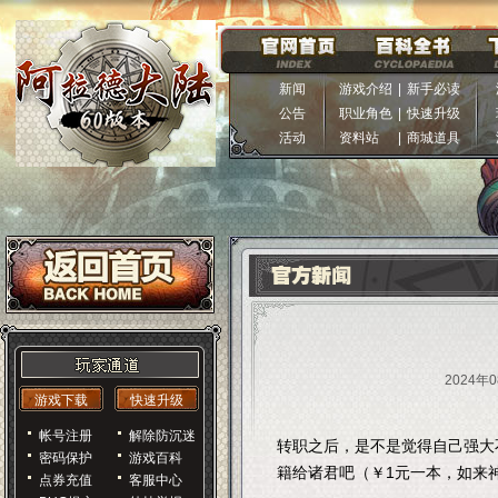
新闻
游戏介绍
|
新手必读
公告
职业角色
|
快速升级
活动
资料站
|
商城道具
2024年0
游戏下载
快速升级
帐号注册
解除防沉迷
转职之后，是不是觉得自己强大
密码保护
游戏百科
籍给诸君吧（￥1元一本，如来
点券充值
客服中心