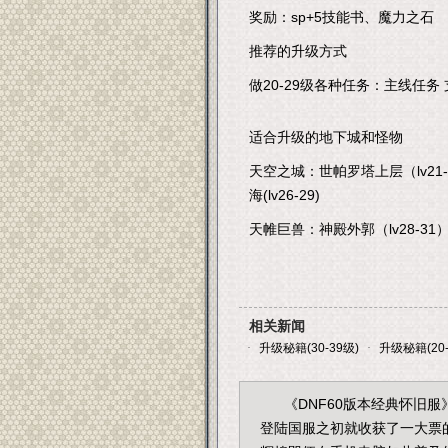
奖励：sp+5技能书、魔力之石
推荐的升级方式
做20-29级各种任务：主线任务
适合升级的地下城和怪物
天空之城：世帕罗塔上层（lv21-24
海(lv26-29)
天帷巨兽：神殿外郭（lv28-31）
相关新闻
·
升级秘籍(30-39级)
·
升级秘籍(20-
《DNF60版本经典怀旧
登陆国服之初就收获了一大票