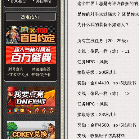
BUG提交
外挂举报
这个世界上总是有许许多多的的
是你的对手太过强大？ 还是你太
为什么我的装备不如别人？——
所有主线任务（20 - 29级）
支线：像风一样（难） - 11
任务NPC：风振
·封号查询
·体验服务器
接取等级：20级以上
·CDKEY兑换
·密码保护卡
奖励：金币4410、sp+5技能书
支线：像风一样（难） - 12
任务NPC：风振
接取等级：23级以上
奖励：金币4500、sp+5技能书
支线：收集轻甲防具材料