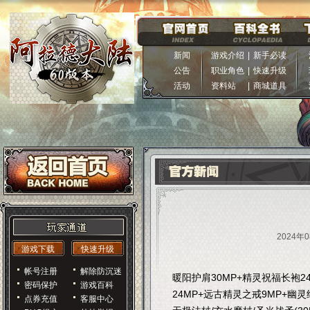
新闻
游戏介绍
|
新手必读
公告
职业角色
|
快速升级
活动
资料站
|
商城道具
2024年0
游戏下载
快速升级
帐号注册
解除防沉迷
暖阳护肩30MP+精灵祝福长袍2
密码保护
游戏百科
24MP+远古精灵之戒9MP+幽灵
点券充值
客服中心