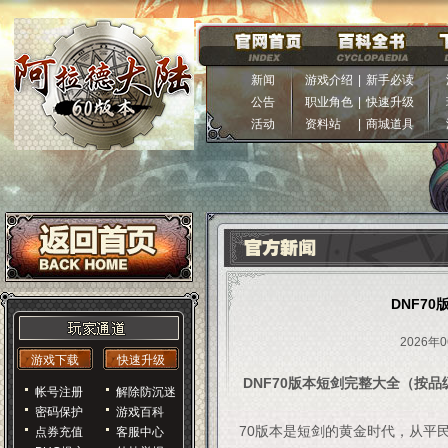
新闻
游戏介绍
|
新手必读
公告
职业角色
|
快速升级
活动
资料站
|
商城道具
DNF7
2026年0
游戏下载
快速升级
DNF70版本短剑完整大全（按品
帐号注册
解除防沉迷
密码保护
游戏百科
70版本是短剑的黄金时代，从平
点券充值
客服中心