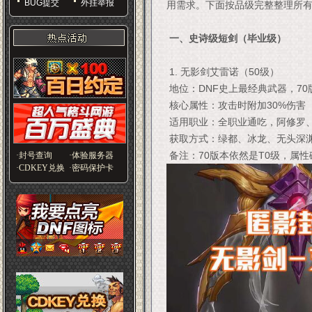
BUG提交
外挂举报
用需求。下面按品级完整整理所
一、史诗级短剑（毕业级）
1. 无影剑艾雷诺（50级）
地位：DNF史上最经典武器，7
核心属性：攻击时附加30%伤害
适用职业：全职业通吃，阿修罗
获取方式：绿都、冰龙、无头深渊
备注：70版本依然是T0级，属性
·封号查询
·体验服务器
·CDKEY兑换
·密码保护卡