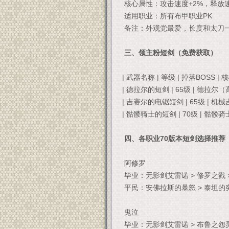
核心属性：攻击速度+2%，释放
适用职业：所有布甲职业PK
备注：外观党最爱，长度和太刀
三、领主粉短剑（免费获取）
| 武器名称 | 等级 | 掉落BOSS | 
| 德拉尔的短剑 | 65级 | 德拉尔
| 吉赛尔的电锯短剑 | 65级 | 机
| 骷髅骑士的短剑 | 70级 | 骷髅
四、各职业70版本短剑选择推荐
阿修罗
毕业：无影剑艾雷诺 > 修罗之戮 
平民：安佛拉斯的暴怒 > 泰坦的突
鬼泣
毕业：无影剑艾雷诺 > 布鲁之怨