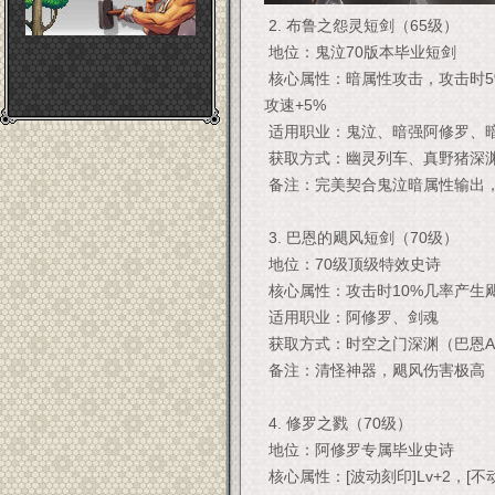
2. 布鲁之怨灵短剑（65级）
地位：鬼泣70版本毕业短剑
核心属性：暗属性攻击，攻击时5
攻速+5%
适用职业：鬼泣、暗强阿修罗、
获取方式：幽灵列车、真野猪深
备注：完美契合鬼泣暗属性输出
3. 巴恩的飓风短剑（70级）
地位：70级顶级特效史诗
核心属性：攻击时10%几率产生
适用职业：阿修罗、剑魂
获取方式：时空之门深渊（巴恩A
备注：清怪神器，飓风伤害极高
4. 修罗之戮（70级）
地位：阿修罗专属毕业史诗
核心属性：[波动刻印]Lv+2，[不动