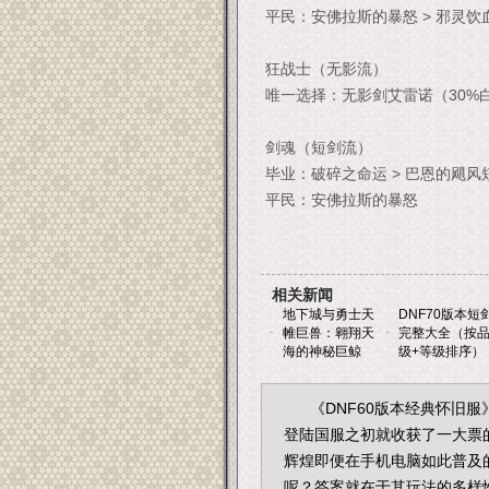
平民：安佛拉斯的暴怒 > 邪灵饮
狂战士（无影流）
唯一选择：无影剑艾雷诺（30%
剑魂（短剑流）
毕业：破碎之命运 > 巴恩的飓风
平民：安佛拉斯的暴怒
相关新闻
地下城与勇士天
DNF70版本短
·
帷巨兽：翱翔天
·
完整大全（按
海的神秘巨鲸
级+等级排序）
《DNF60版本经典怀旧
登陆国服之初就收获了一大票
辉煌即便在手机电脑如此普及
呢？答案就在于其玩法的多样