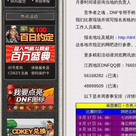
BUG提交
外挂举报
月赛时间请咨询当地的负责人
竞争者之魂，DNF专用手柄
我们比赛现场并填写报名表格的
工作人员索取。
报名地址及规则：
http://d
达各地市指定的网吧进行参赛。
更多精彩活动请浏览腾讯游
江西地区DNFQQ群：76659
·封号查询
·体验服务器
·CDKEY兑换
·密码保护卡
56168282（已满）
48899509（已满）
以下是本周赛事安排（详情