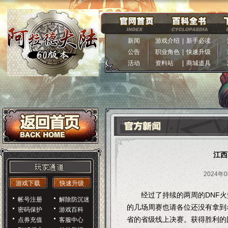
新闻
游戏介绍
|
新手必读
公告
职业角色
|
快速升级
活动
资料站
|
商城道具
江西
2024年0
游戏下载
快速升级
经过了持续的两周的DNF火
帐号注册
解除防沉迷
的几场周赛也请各位还没有拿到名
密码保护
游戏百科
省的省级线上决赛。获得胜利的
点券充值
客服中心