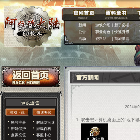
新闻
游戏介绍
|
新手必读
公告
职业角色
|
快速升级
活动
资料站
|
商城道具
2024年0
游戏下载
快速升级
双击您计算机桌面上的“地下城
帐号注册
解除防沉迷
密码保护
游戏百科
点券充值
客服中心